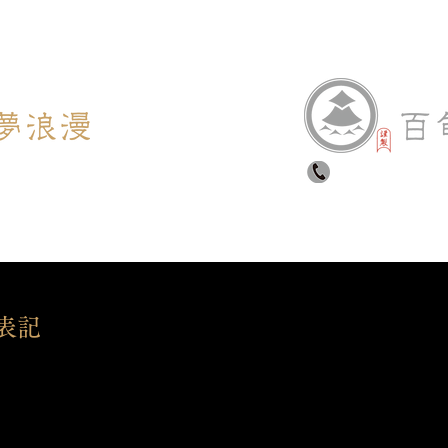
〈ショップお問合せ〉
9
0950-22-7
店舗紹介
お食事
ショ
表記