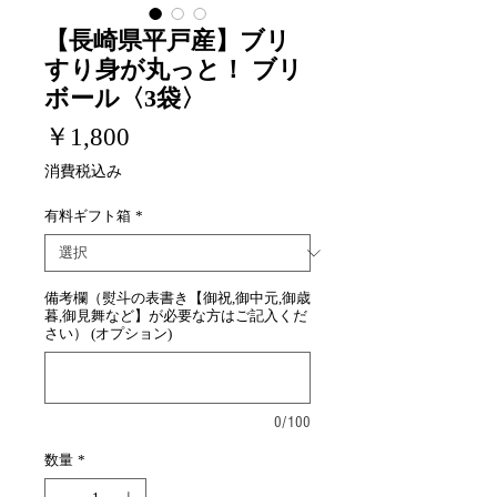
【長崎県平戸産】ブリ
すり身が丸っと！ ブリ
ボール〈3袋〉
価
￥1,800
格
消費税込み
有料ギフト箱
*
備考欄（熨斗の表書き【御祝,御中元,御歳
暮,御見舞など】が必要な方はご記入くだ
さい） (オプション)
0/100
数量
*